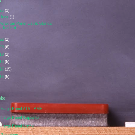
p
26
(1)
June
(1)
Perakitan Panel Listrik Standar
Industri ...
22
(2)
20
(6)
19
(2)
18
(5)
17
(15)
16
(5)
ls
r Harga Panel ATS - AMF
 Harga Panel Kapasitor
 Harga Panel Listrik
 Pekerjaan