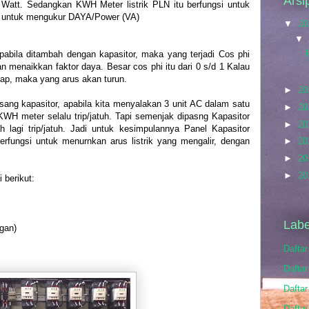
Arsi
= Watt. Sedangkan KWH Meter listrik PLN itu berfungsi untuk
n untuk mengukur DAYA/Power (VA)
▼
20
▼
apabila ditambah dengan kapasitor, maka yang terjadi Cos phi
an menaikkan faktor daya. Besar cos phi itu dari 0 s/d 1 Kalau
tap, maka yang arus akan turun.
►
20
ang kapasitor, apabila kita menyalakan 3 unit AC dalam satu
►
20
WH meter selalu trip/jatuh. Tapi semenjak dipasng Kapasitor
►
20
lagi trip/jatuh. Jadi untuk kesimpulannya Panel Kapasitor
berfungsi untuk menurnkan arus listrik yang mengalir, dengan
►
20
►
20
►
20
 berikut:
)
Labe
ngan)
Dafta
Daftar
Daftar
Daftar