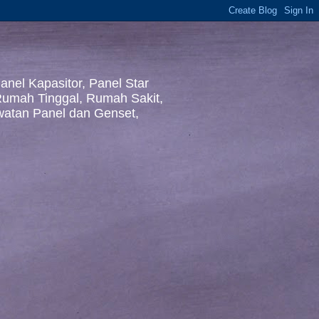
nel Kapasitor, Panel Star
 Rumah Tinggal, Rumah Sakit,
awatan Panel dan Genset,