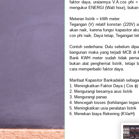
faktor daya, uraiannya V.A.cos phi 
mengukur ENERGI (Watt hour), buka
Meteran listrik = kWh meter.
Tegangan (V) relatif konstan (220V) 
akan naik, karena fungsi kapasitor ak
cos phi naik, Daya tetap, Tegangan te
Contoh sederhana: Dulu sebelum dipas
bangunan maka yang terjadi MCB di K
Bank KWH meter sudah tidak pernah 
bukan alat penghemat listrik, tetapi 
cara memperbaiki faktor daya.
Manfaat Kapasitor Bankadalah sebagai
1. Meningkatkan Faktor Daya ( Cos ϕ
2. Mengurangi besarnya arus listrik
3. Mengurangi panas
4. Mencegah losses (kehilangan tega
5. Meningkatkan usia peralatan listrik
6. Menekan biaya Rekening (KVarH)