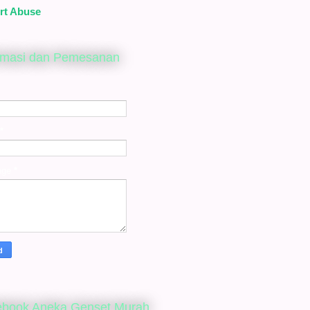
rt Abuse
rmasi dan Pemesanan
*
age
*
ebook Aneka Genset Murah