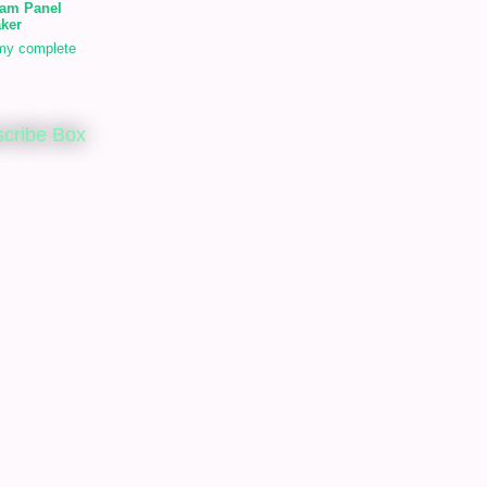
am Panel
ker
my complete
cribe Box