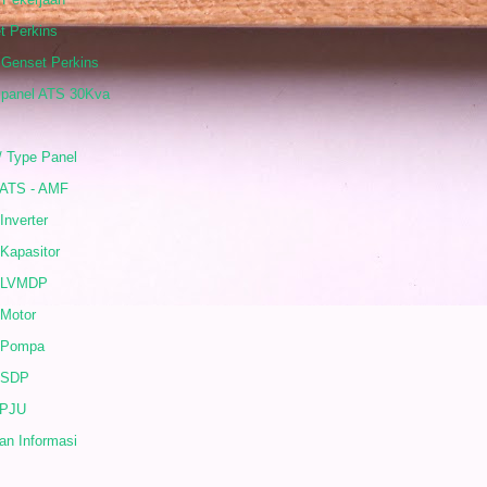
t Perkins
 Genset Perkins
 panel ATS 30Kva
/ Type Panel
 ATS - AMF
Inverter
Kapasitor
 LVMDP
 Motor
 Pompa
 SDP
 PJU
an Informasi