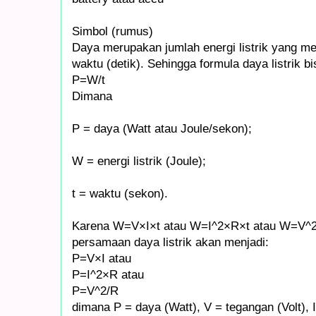
Simbol (rumus)
Daya merupakan jumlah energi listrik yang me
waktu (detik). Sehingga formula daya listrik bi
P=W/t
Dimana
P = daya (Watt atau Joule/sekon);
W = energi listrik (Joule);
t = waktu (sekon).
Karena W=V×I×t atau W=I^2×R×t atau W=V^2/R
persamaan daya listrik akan menjadi:
P=V×I atau
P=I^2×R atau
P=V^2/R
dimana P = daya (Watt), V = tegangan (Volt), 