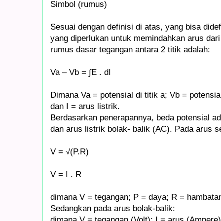
Simbol (rumus)
Sesuai dengan definisi di atas, yang bisa dide
yang diperlukan untuk memindahkan arus dari sa
rumus dasar tegangan antara 2 titik adalah:
Va – Vb = ∫E . dI
Dimana Va = potensial di titik a; Vb = potensial 
dan I = arus listrik.
Berdasarkan penerapannya, beda potensial ada
dan arus listrik bolak- balik (AC). Pada arus s
V = √(P.R)
V = I . R
dimana V = tegangan; P = daya; R = hambatan;
Sedangkan pada arus bolak-balik:
dimana V = tegangan (Volt); I = arus (Ampere)