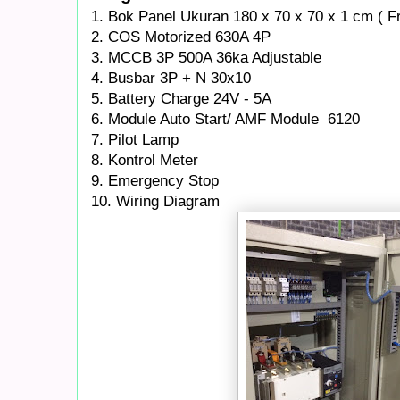
1. Bok Panel Ukuran 180 x 70 x 70 x 1 cm ( F
2. COS Motorized 630A 4P
3. MCCB 3P 500A 36ka Adjustable
4. Busbar 3P + N 30x10
5. Battery Charge 24V - 5A
6. Module Auto Start/ AMF Module 6120
7. Pilot Lamp
8. Kontrol Meter
9. Emergency Stop
10. Wiring Diagram