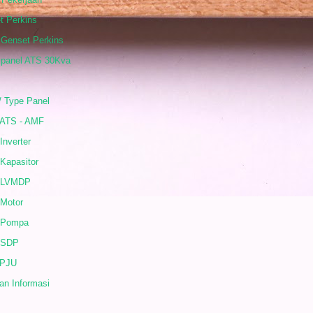
t Perkins
 Genset Perkins
 panel ATS 30Kva
/ Type Panel
 ATS - AMF
Inverter
Kapasitor
 LVMDP
 Motor
 Pompa
 SDP
 PJU
an Informasi