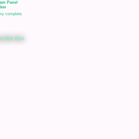
am Panel
ker
my complete
cribe Box