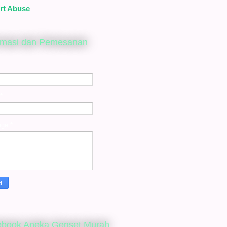
rt Abuse
rmasi dan Pemesanan
*
age
*
ebook Aneka Genset Murah