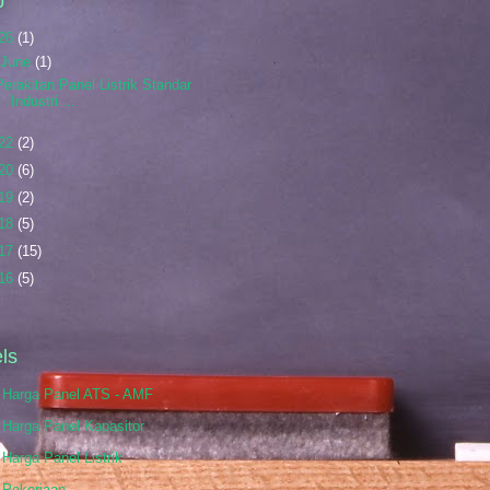
p
26
(1)
June
(1)
Perakitan Panel Listrik Standar
Industri ...
22
(2)
20
(6)
19
(2)
18
(5)
17
(15)
16
(5)
ls
r Harga Panel ATS - AMF
 Harga Panel Kapasitor
 Harga Panel Listrik
 Pekerjaan