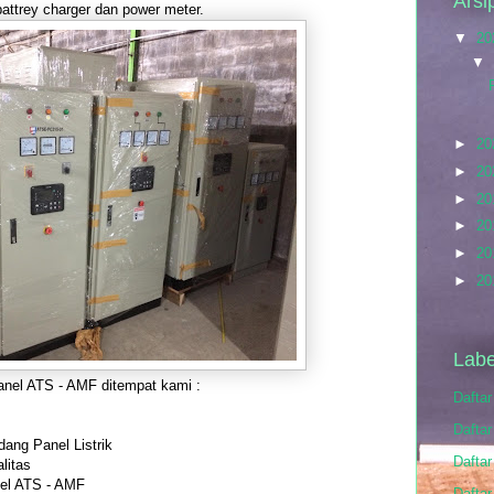
Arsi
attrey charger dan power meter.
▼
20
▼
►
20
►
20
►
20
►
20
►
20
►
20
Labe
anel ATS - AMF ditempat kami :
Dafta
Daftar
dang Panel Listrik
Daftar
litas
nel ATS - AMF
Daftar