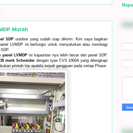
Repo
Info
VMDP Murah
nel SDP
outdoor yang sudah siap dikirim. Kini saya bagikan
Name
anel LVMDP ini berfungsi untuk menyalurkan atau membagi
l SDP.
am
panel LVMDP
ini kapasitas nya lebih besar dari panel SDP.
Email
B merk Schneider
dengan type CVS 1000A yang dilengkapi
ukan printah trip apabila terjadi gangguan pada setiap Phase.
Mess
Fac