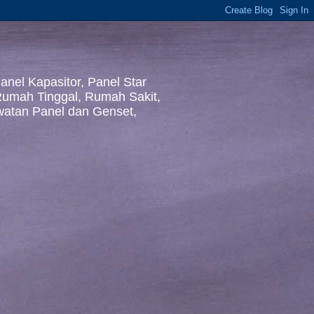
nel Kapasitor, Panel Star
 Rumah Tinggal, Rumah Sakit,
awatan Panel dan Genset,