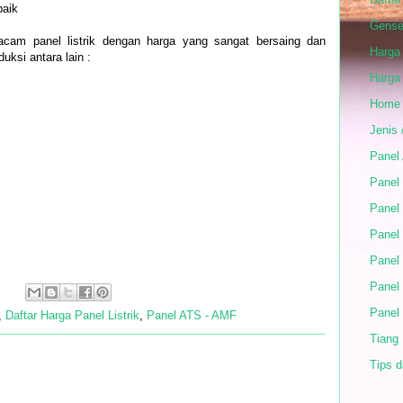
baik
Gense
cam panel listrik dengan harga yang sangat bersaing dan
Harga
uksi antara lain :
Harga
Home
Jenis 
Panel
Panel 
Panel 
Panel
Panel
Panel
:
Panel
,
Daftar Harga Panel Listrik
,
Panel ATS - AMF
Tiang
Tips d