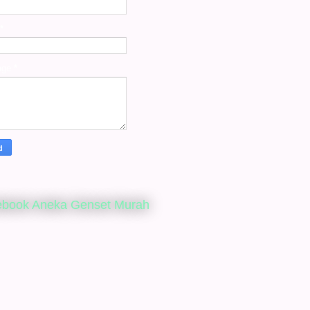
*
age
*
ebook Aneka Genset Murah