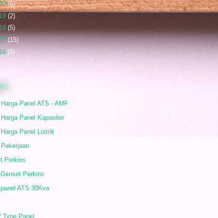
20
(6)
19
(2)
18
(5)
17
(15)
16
(5)
ls
r Harga Panel ATS - AMF
 Harga Panel Kapasitor
 Harga Panel Listrik
 Pekerjaan
t Perkins
 Genset Perkins
 panel ATS 30Kva
/ Type Panel