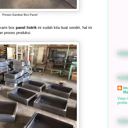
Proses Gambar Box Panel
 kami box
panel listrik
ini sudah kita buat sendiri, hal ini
an proses produksi.
Hist
Kon
Im
Ma
View 
profile
Subs