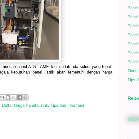
Panel
Panel 
Panel 
Panel
Panel
Panel
Panel
mencari panel ATS - AMF, kini sudah ada solusi yang tepat.
Tiang
segala kebutuhan panel listrik akan terpenuhi dengan harga
Tips d
Repo
,
Daftar Harga Panel Listrik
,
Tips dan Informasi
Info
Name