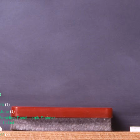
p
26
(1)
June
(1)
Perakitan Panel Listrik Standar
Industri ...
22
(2)