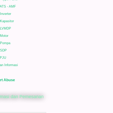
 ATS - AMF
Inverter
Kapasitor
 LVMDP
 Motor
 Pompa
 SDP
 PJU
an Informasi
rt Abuse
rmasi dan Pemesanan