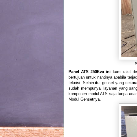
P
Panel ATS 250Kva ini
kami rakit d
bertujuan untuk nantinya apabila terja
teknisi. Selain itu, genset yang seka
sudah mempunyai layanan yang sanga
komponen modul ATS saja tanpa adan
Modul Gensetnya.