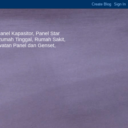
nel Kapasitor, Panel Star
 Rumah Tinggal, Rumah Sakit,
awatan Panel dan Genset,