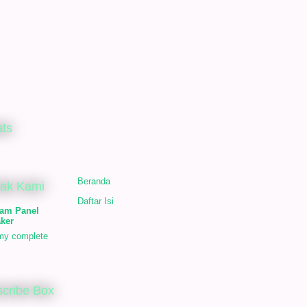
ats
Beranda
tak Kami
Daftar Isi
am Panel
ker
my complete
cribe Box