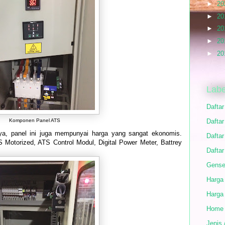
►
20
►
20
►
20
►
20
►
20
Labe
Dafta
Komponen Panel ATS
Daftar
a, panel ini juga mempunyai harga yang sangat ekonomis.
Daftar
torized, ATS Control Modul, Digital Power Meter, Battrey
Daftar
Gense
Harga
Harga
Home
Jenis 