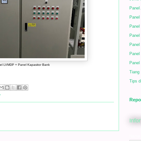
Panel
Panel 
Panel 
Panel
Panel
Panel
Panel
el LVMDP + Panel Kapasitor Bank
Tiang
Tips d
P
Repo
Info
Name