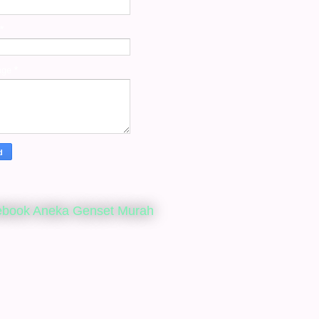
*
age
*
ebook Aneka Genset Murah