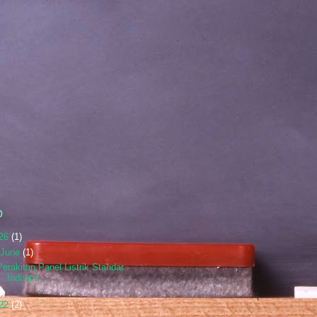
p
26
(1)
June
(1)
Perakitan Panel Listrik Standar
Industri ...
22
(2)