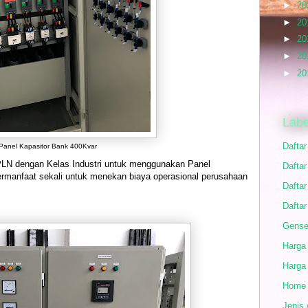
►
20
►
20
►
20
►
20
►
20
Labe
Dafta
Panel Kapasitor Bank 400Kvar
LN dengan Kelas Industri untuk menggunakan Panel
Daftar
 bermanfaat sekali untuk menekan biaya operasional perusahaan
Daftar
Daftar
Gense
Harga
Harga
Home
Jenis 