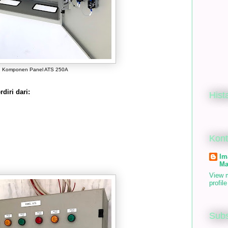
Komponen Panel ATS 250A
diri dari:
Hist
Kon
Im
Ma
View 
profile
Subs