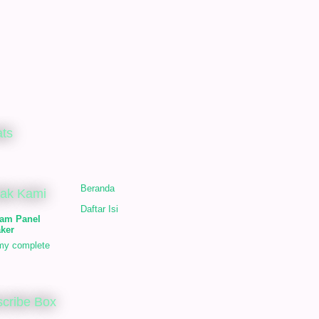
ats
Beranda
tak Kami
Daftar Isi
am Panel
ker
my complete
cribe Box