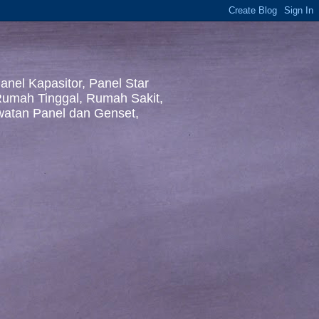
nel Kapasitor, Panel Star
 Rumah Tinggal, Rumah Sakit,
awatan Panel dan Genset,