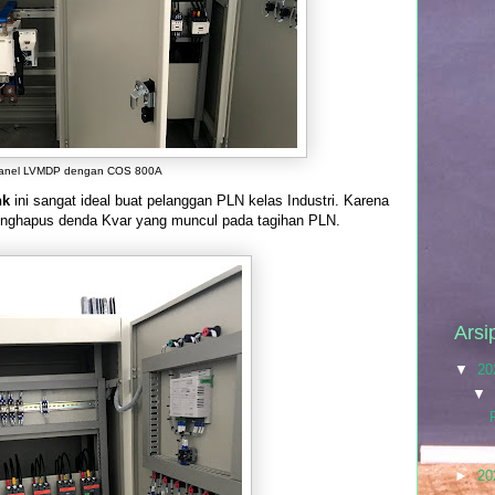
anel LVMDP dengan COS 800A
nk
ini sangat ideal buat pelanggan PLN kelas Industri. Karena
 menghapus denda Kvar yang muncul pada tagihan PLN.
Arsi
▼
20
▼
►
20