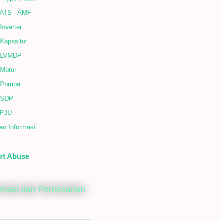
 ATS - AMF
Inverter
Kapasitor
 LVMDP
 Motor
 Pompa
 SDP
 PJU
an Informasi
rt Abuse
rmasi dan Pemesanan