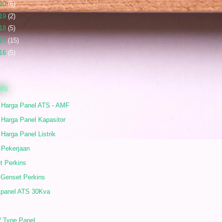
20
(6)
19
(2)
18
(5)
17
(15)
16
(5)
ls
r Harga Panel ATS - AMF
 Harga Panel Kapasitor
 Harga Panel Listrik
 Pekerjaan
t Perkins
 Genset Perkins
 panel ATS 30Kva
/ Type Panel