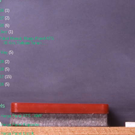
p
26
(1)
22
(2)
20
(6)
July
(1)
Paket Hemat, Harga Panel ATS
30 Kva Terbaru Tahun ...
May
(5)
19
(2)
18
(5)
17
(15)
16
(5)
ls
r Harga Panel ATS - AMF
 Harga Panel Kapasitor
 Harga Panel Listrik