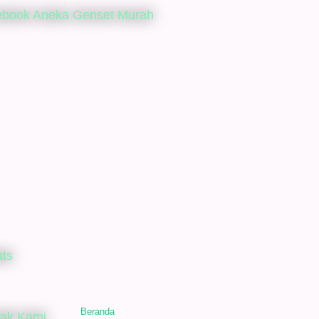
ebook Aneka Genset Murah
ats
Beranda
tak Kami