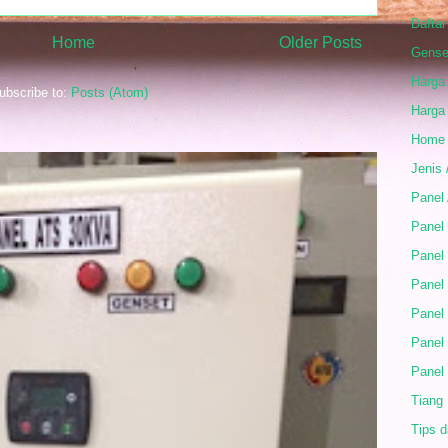
Daftar
Home
Older Posts
Gense
Harga
ubscribe to:
Posts (Atom)
Harga
Home
Jenis 
Panel
Panel 
Panel 
Panel
Panel
Panel
Panel
Tiang
Tips d