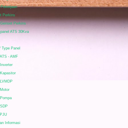
 Pekerjaan
t Perkins
 Genset Perkins
 panel ATS 30Kva
/ Type Panel
 ATS - AMF
Inverter
Kapasitor
 LVMDP
 Motor
 Pompa
 SDP
 PJU
an Informasi