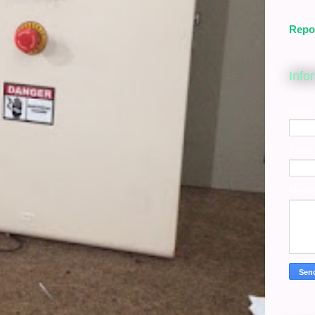
Repo
Info
Name
Email
Mess