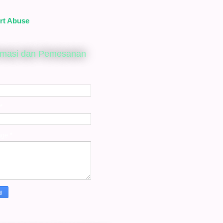
rt Abuse
rmasi dan Pemesanan
*
age
*