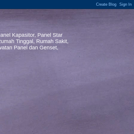
nel Kapasitor, Panel Star
 Rumah Tinggal, Rumah Sakit,
awatan Panel dan Genset,