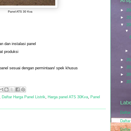
Arsi
►
20
Panel ATS 30 Kva
►
20
▼
20
▼
 dan instalasi panel
►
at produksi
►
20
►
20
anel sesuai dengan permintaan/ spek khusus
►
20
►
20
,
Daftar Harga Panel Listrik
,
Harga panel ATS 30Kva
,
Panel
Labe
Dafta
Daftar
Daftar