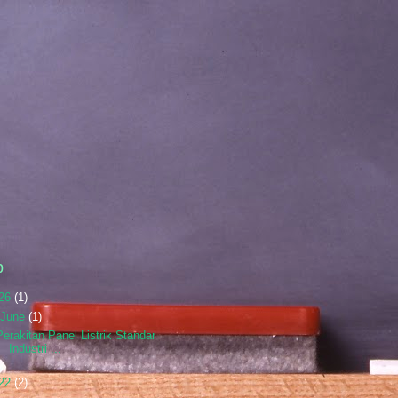
p
26
(1)
June
(1)
Perakitan Panel Listrik Standar
Industri ...
22
(2)