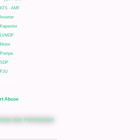
 ATS - AMF
Inverter
Kapasitor
 LVMDP
 Motor
 Pompa
 SDP
 PJU
an Informasi
rt Abuse
rmasi dan Pemesanan