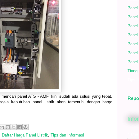
Panel
Panel 
Panel 
Panel
Panel
Panel
Panel
Tiang
Tips d
mencari panel ATS - AMF, kini sudah ada solusi yang tepat.
Repo
segala kebutuhan panel listrik akan terpenuhi dengan harga
Info
Name
,
Daftar Harga Panel Listrik
,
Tips dan Informasi