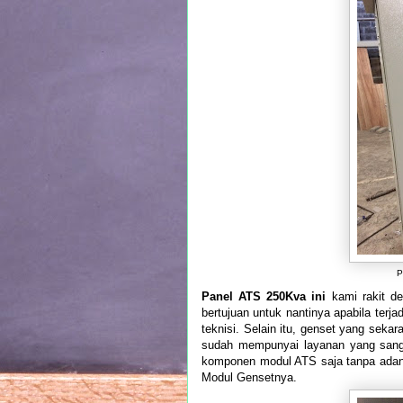
P
Panel ATS 250Kva ini
kami rakit d
bertujuan untuk nantinya apabila terja
teknisi. Selain itu, genset yang seka
sudah mempunyai layanan yang sanga
komponen modul ATS saja tanpa adan
Modul Gensetnya.