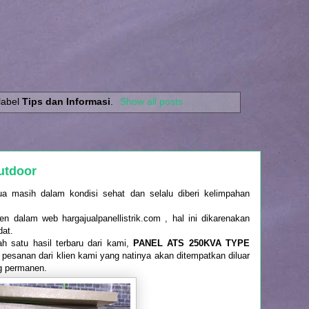
label
Tips dan Informasi
.
Show all posts
utdoor
a masih dalam kondisi sehat dan selalu diberi kelimpahan
 dalam web hargajualpanellistrik.com , hal ini dikarenakan
dat.
ah satu hasil terbaru dari kami,
PANEL ATS 250KVA TYPE
 pesanan dari klien kami yang natinya akan ditempatkan diluar
g permanen.