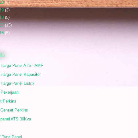
20
(6)
19
(2)
18
(5)
17
(15)
16
(5)
ls
r Harga Panel ATS - AMF
 Harga Panel Kapasitor
 Harga Panel Listrik
 Pekerjaan
t Perkins
 Genset Perkins
 panel ATS 30Kva
/ Type Panel