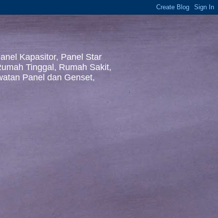
nel Kapasitor, Panel Star
 Rumah Tinggal, Rumah Sakit,
awatan Panel dan Genset,