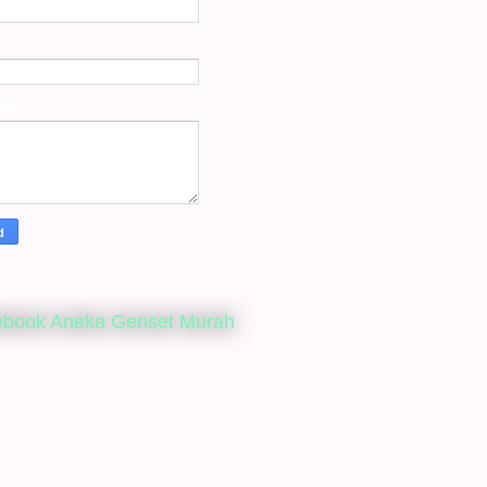
*
age
*
ebook Aneka Genset Murah