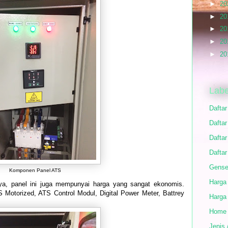
►
20
►
20
►
20
►
20
►
20
Labe
Dafta
Daftar
Daftar
Daftar
Gense
Komponen Panel ATS
Harga
a, panel ini juga mempunyai harga yang sangat ekonomis.
torized, ATS Control Modul, Digital Power Meter, Battrey
Harga
Home
Jenis 