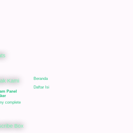
ats
Beranda
tak Kami
Daftar Isi
am Panel
ker
my complete
cribe Box