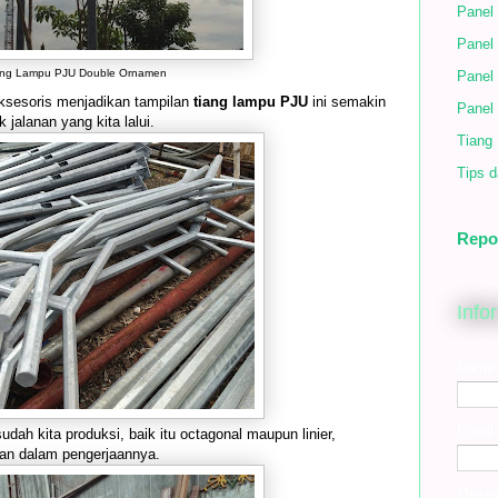
Panel
Panel
ang Lampu PJU Double Ornamen
Panel
sesoris menjadikan tampilan
tiang lampu PJU
ini semakin
Panel
alanan yang kita lalui.
Tiang
Tips d
Repo
Info
Name
Email
h kita produksi, baik itu octagonal maupun linier,
an dalam pengerjaannya.
Mess