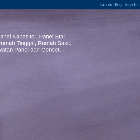
nel Kapasitor, Panel Star
 Rumah Tinggal, Rumah Sakit,
awatan Panel dan Genset,