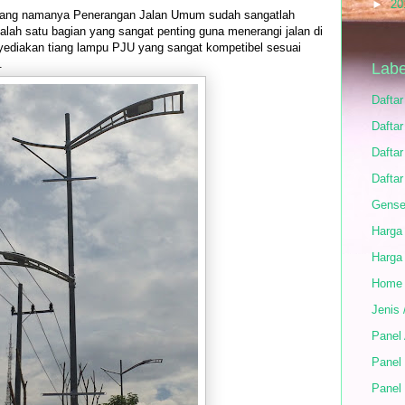
►
20
 yang namanya Penerangan Jalan Umum sudah sangatlah
lah satu bagian yang sangat penting guna menerangi jalan di
enyediakan tiang lampu PJU yang sangat kompetibel sesuai
.
Labe
Dafta
Daftar
Daftar
Daftar
Gense
Harga
Harga
Home
Jenis 
Panel
Panel 
Panel 