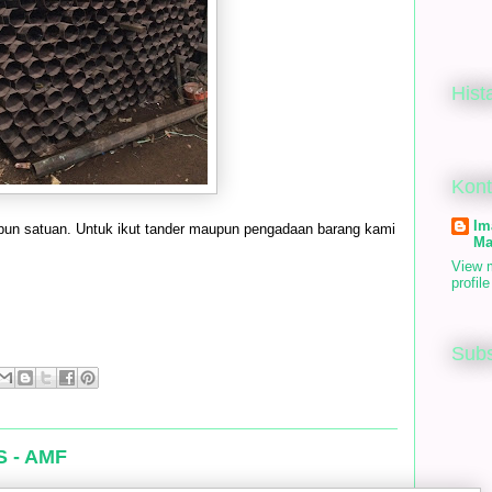
Hist
Kon
Im
pun satuan. Untuk ikut tander maupun pengadaan barang kami
Ma
View 
profile
Subs
S - AMF