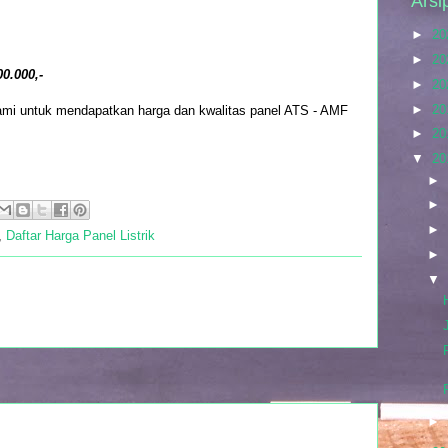
Arsi
►
20
►
20
0.000,-
►
20
►
20
kami untuk mendapatkan harga dan kwalitas panel ATS - AMF
►
20
▼
20
►
►
►
,
Daftar Harga Panel Listrik
►
▼
►