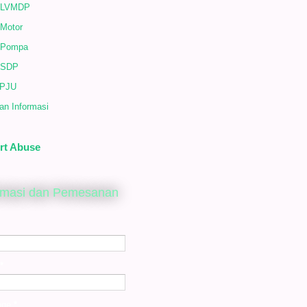
 LVMDP
 Motor
 Pompa
 SDP
 PJU
an Informasi
rt Abuse
rmasi dan Pemesanan
*
age
*