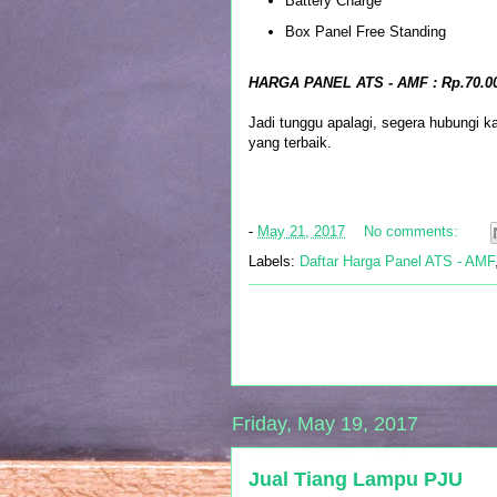
Battery Charge
Box Panel Free Standing
HARGA PANEL ATS - AMF : Rp.70.00
Jadi tunggu apalagi, segera hubungi 
yang terbaik.
-
May 21, 2017
No comments:
Labels:
Daftar Harga Panel ATS - AMF
Friday, May 19, 2017
Jual Tiang Lampu PJU