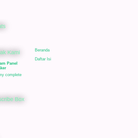
ats
Beranda
tak Kami
Daftar Isi
am Panel
ker
my complete
cribe Box