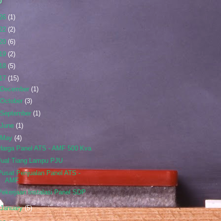
p
26
(1)
22
(2)
20
(6)
19
(2)
18
(5)
17
(15)
December
(1)
October
(3)
September
(1)
June
(1)
May
(4)
Harga Panel ATS - AMF 500 Kva
Jual Tiang Lampu PJU
Pusat Penjualan Panel ATS -
AMF
Pekerjaan Instalasi Panel SDP
January
(5)