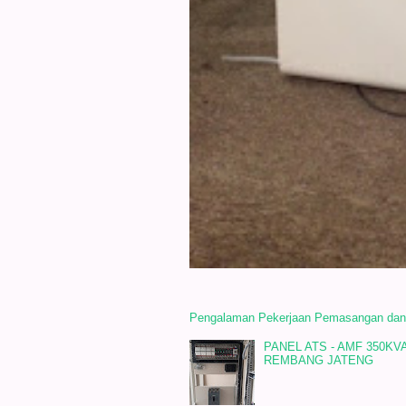
Pengalaman Pekerjaan Pemasangan dan In
PANEL ATS - AMF 350K
REMBANG JATENG