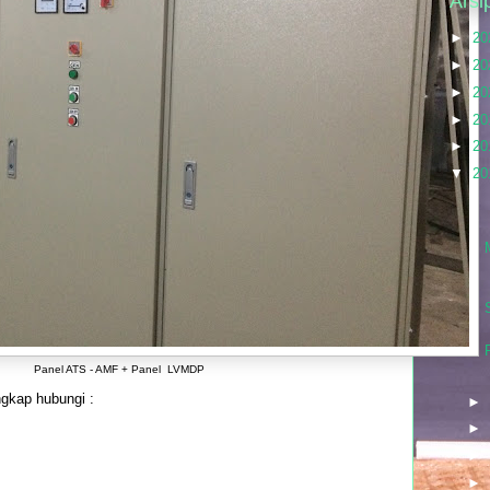
Arsi
►
20
►
20
►
20
►
20
►
20
▼
20
►
▼
Panel ATS - AMF + Panel LVMDP
ngkap hubungi :
►
►
►
►