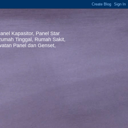
nel Kapasitor, Panel Star
 Rumah Tinggal, Rumah Sakit,
awatan Panel dan Genset,