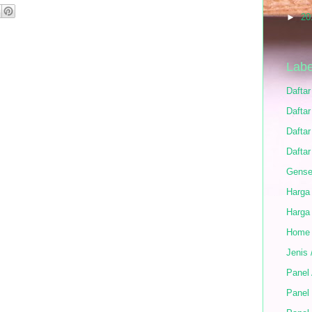
►
20
Labe
Dafta
Daftar
Daftar
Daftar
Gense
Harga
Harga
Home
Jenis 
Panel
Panel 