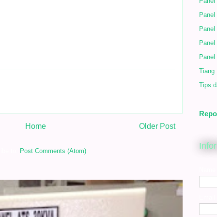
Panel 
Panel
Panel
Panel
Panel
Tiang
Tips d
Repo
Home
Older Post
Info
ibe to:
Post Comments (Atom)
Name
Email