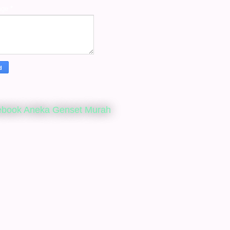
age
*
ebook Aneka Genset Murah