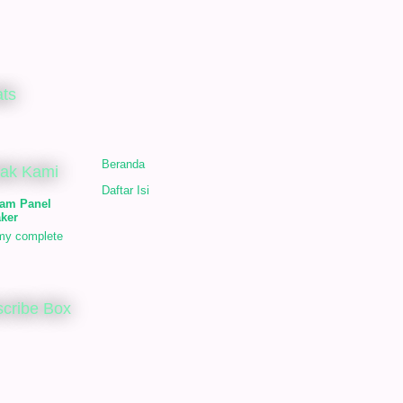
ats
Beranda
tak Kami
Daftar Isi
am Panel
ker
my complete
cribe Box