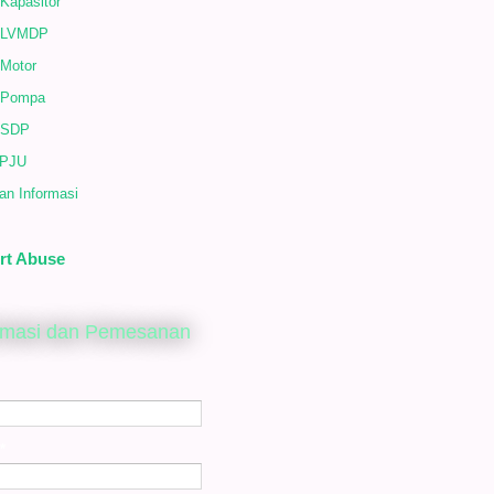
Kapasitor
 LVMDP
 Motor
 Pompa
 SDP
 PJU
an Informasi
rt Abuse
rmasi dan Pemesanan
*