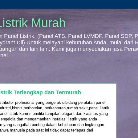
istrik Murah
Panel Listrik. (Panel ATS, Panel LVMDP, Panel SDP, Pa
 Hydrant Dll) Untuk melayani kebutuhan Anda, mulai dari
mbangan dan lain lain. Kami juga menyediakan jasa Per
nel.
strik Terlengkap dan Termurah
tributor profesional yang bergerak dibidang perakitan panel
ndustri,bisnis,perhotelan, perkantoran,rumah sakit,panel listrik
anel listrik kami memiliki tampilan elegant dan kwalitas yang
mengelola dan mengamankan instalasi listrik yang anda
en yang sangatlah penting dalam kehidupan dan lingkungan
 bahwa manusia pada saat ini tidak dapat terlepas dari