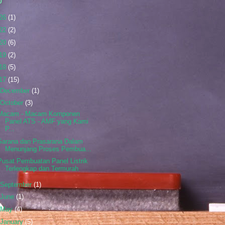
p
26
(1)
22
(2)
20
(6)
19
(2)
18
(5)
17
(15)
December
(1)
October
(3)
Macam - Macam Komponen
Panel ATS - AMF yang Kami
P...
Sarana dan Prasarana Dalam
Menunjang Proses Pembua...
Pusat Pembuatan Panel Listrik
Terlengkap dan Termurah
September
(1)
June
(1)
May
(4)
January
(5)