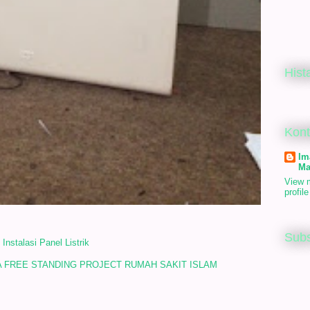
Hist
Kon
Im
Ma
View 
profile
Subs
stalasi Panel Listrik
VA FREE STANDING PROJECT RUMAH SAKIT ISLAM