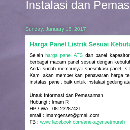
Instalasi dan Pema
Sunday, January 15, 2017
Harga Panel Listrik Sesuai Kebu
Selain
harga panel ATS
dan panel kapasito
berbagai macam panel sesuai dengan kebutuh
Anda sudah mempunyai spesifikasi panel, si
Kami akan memberikan penawaran harga ter
instalasi panel, baik untuk instalasi gedung ata
Untuk Informasi dan Pemesannan
Hubungi : Imam R
HP / WA : 08123287421
email : imamgenset@gmail.com
FB :
www.facebook.com/anekagensetmurah