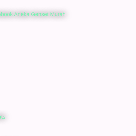
ebook Aneka Genset Murah
ats