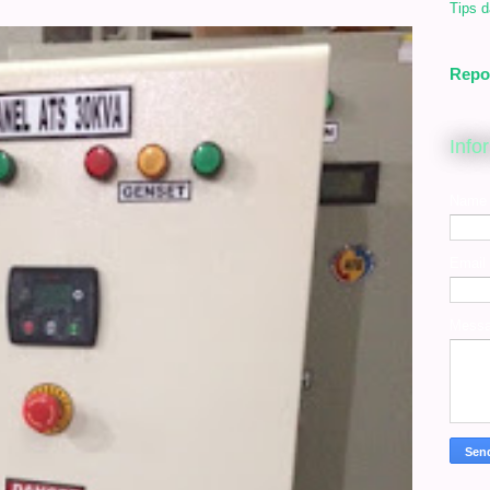
Tips d
Repo
Info
Name
Email
Mess