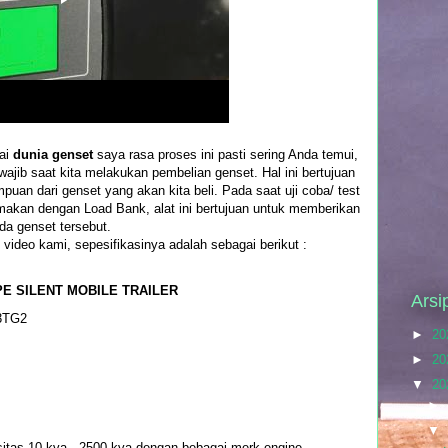
ai
dunia genset
saya rasa proses ini pasti sering Anda temui,
wajib saat kita melakukan pembelian genset. Hal ini bertujuan
an dari genset yang akan kita beli. Pada saat uji coba/ test
makan dengan Load Bank, alat ini bertujuan untuk memberikan
a genset tersebut.
video kami, sepesifikasinya adalah sebagai berikut :
PE SILENT MOBILE TRAILER
Arsi
33TG2
►
20
►
20
▼
20
►
▼
itas 10 kva - 2500 kva dengan bebagai merk engine.