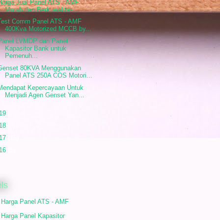
Harga Jual Panel ATS - AMF
Murah dan Berkuwalitas
Test Comm Panel ATS - AMF
400Kva Motorized MCCB by...
Panel LVMDP dan Panel
Kapasitor Bank untuk
Pemenuh...
Genset 80KVA Menggunakan
Panel ATS 250A COS Motori...
Mendapat Kepercayaan Untuk
Menjadi Agen Genset Yan...
19
(2)
18
(5)
17
(15)
16
(5)
ls
r Harga Panel ATS - AMF
 Harga Panel Kapasitor