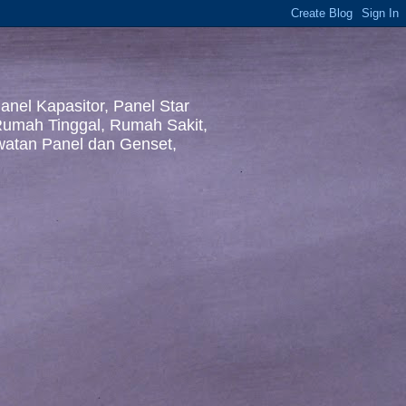
nel Kapasitor, Panel Star
 Rumah Tinggal, Rumah Sakit,
awatan Panel dan Genset,