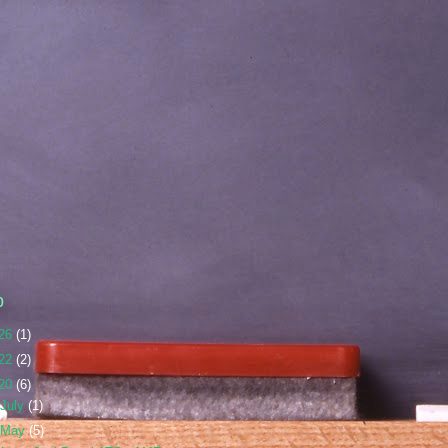
p
26
(1)
22
(2)
20
(6)
July
(1)
May
(5)