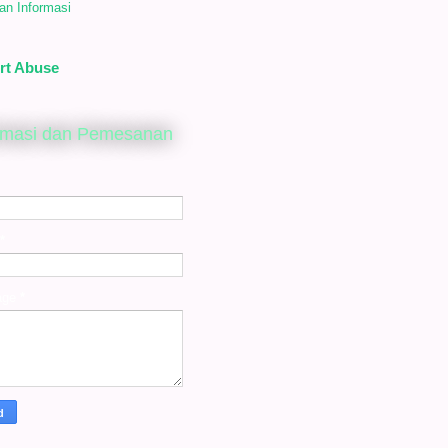
an Informasi
rt Abuse
rmasi dan Pemesanan
*
age
*