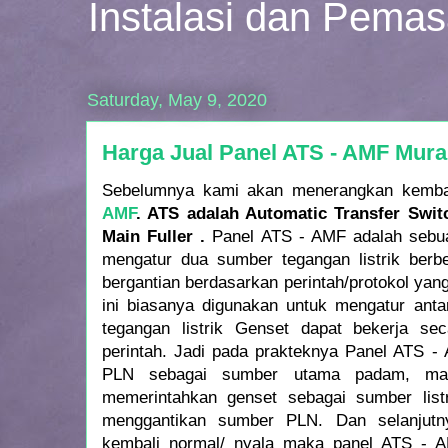
Instalasi dan Pema
Saturday, May 9, 2020
Harga Jual Panel ATS - AMF Mura
Sebelumnya kami akan menerangkan kemba
AMF
. ATS adalah Automatic Transfer Swi
Main Fuller .
Panel ATS - AMF adalah sebua
mengatur dua sumber tegangan listrik berb
bergantian berdasarkan perintah/protokol yan
ini biasanya digunakan untuk mengatur anta
tegangan listrik Genset dapat bekerja se
perintah. Jadi pada prakteknya Panel ATS - A
PLN sebagai sumber utama padam, m
memerintahkan genset sebagai sumber listri
menggantikan sumber PLN. Dan selanjutn
kembali normal/ nyala maka panel ATS -