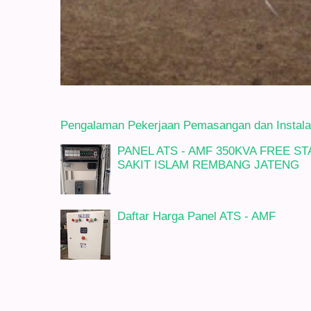
Pengalaman Pekerjaan Pemasangan dan Instalasi
PANEL ATS - AMF 350KVA FREE 
SAKIT ISLAM REMBANG JATENG
Daftar Harga Panel ATS - AMF